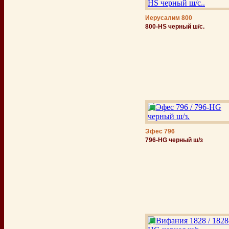
Иерусалим 800
800-HS черный ш/с.
Эфес 796
796-HG черный ш/з