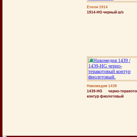
Елеон 1914
1914-HG черный ш/з
Никомедия 1439
1439-НG черно-теракото
контур фиолетовый