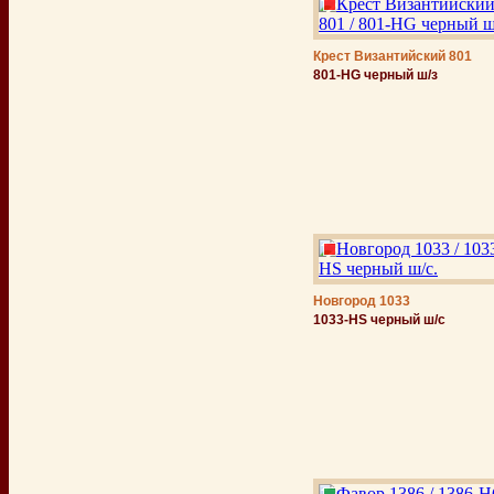
Крест Византийский 801
801-HG черный ш/з
Новгород 1033
1033-НS черный ш/с