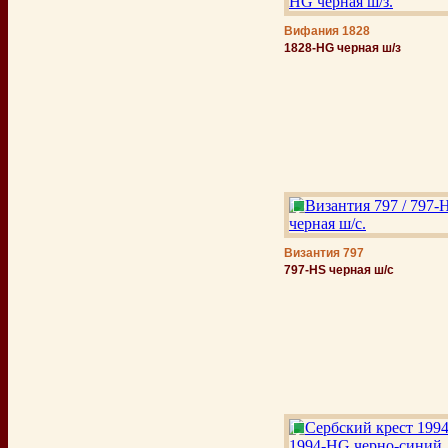
Вифания 1828
1828-HG черная ш/з
Византия 797
797-HS черная ш/с