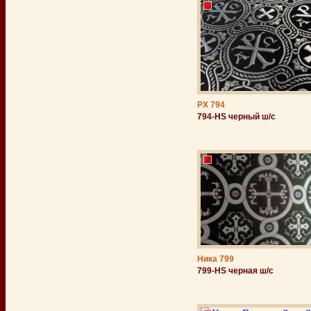
РХ 794
794-HS черный ш/с
Ника 799
799-HS черная ш/с