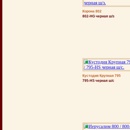
Корона 802
802-HG черная ш/з
Кустодия Крупная 795
795-НS черная ш/c