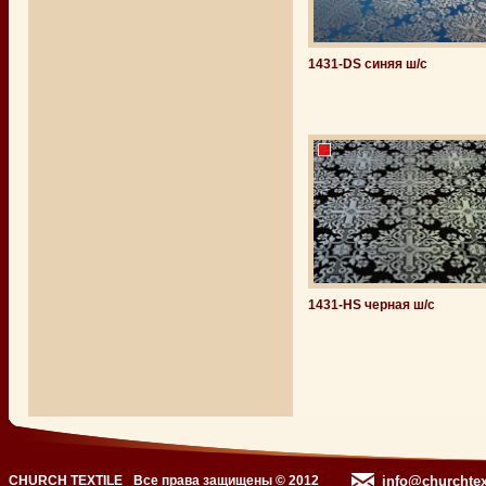
1431-DS синяя ш/с
1431-НS черная ш/с
CHURCH TEXTILE
Все права защищены © 2012
info@churchtex