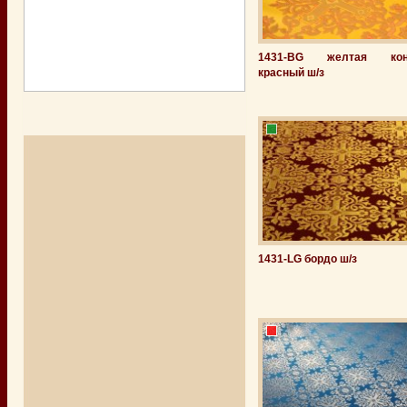
1431-ВG желтая кон
красный ш/з
1431-LG бордо ш/з