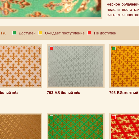
Черное облачени
недели поста ка
считается постово
та
Доступен
Ожидает поступление
Не доступен
белый ш/з
793-AS белый ш/с
793-BG желтый 