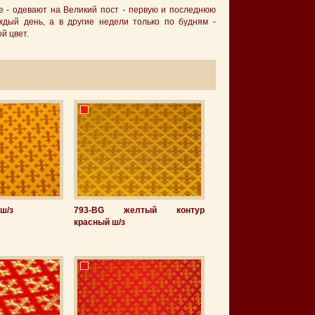
е - одевают на Великий пост - первую и последнюю
ждый день, а в другие недели только по будням -
й цвет.
ш/з
793-BG желтый контур
красный ш/з