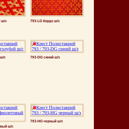
 ш/з
793-LG бордо ш/з
 ш/с
793-DG синий ш/з
793-HG черный ш/з
вый ш/с