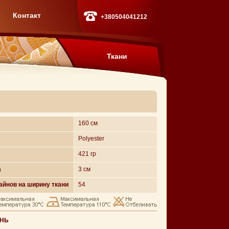
Контакт
+380504041212
Ткани
160 см
Polyester
421 гр
а
3 см
айнов на ширину ткани
54
АНЬ