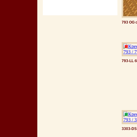
793 OG 
793-LL 
3303-DS