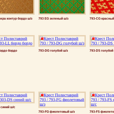
охра контур бордо ш/з
793 EG зеленый ш/з
793-CG красный
бордо бордо
793-DG голубой ш/з
793-DS голубой
 синий ш/с
793-FG фиолетовый ш/з
793-FS фиолето