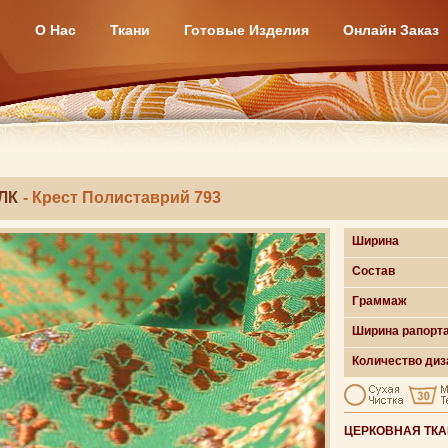
О Нас
Ткани
Готовые Изделия
Онлайн Заказ
ЛК
- Крест Полиставрий 793
Ширина
Состав
Граммаж
Ширина рапорт
Количество диз
ЦЕРКОВНАЯ ТК